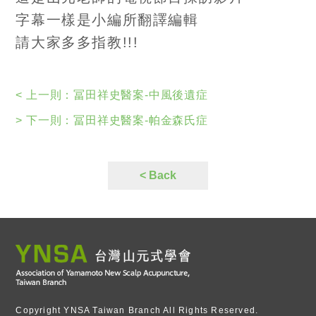
字幕一樣是小編所翻譯編輯
20180101 日本特別節目採訪YNSA創辦人山元老
請大家多多指教!!!
師影片-2
冨田祥史醫案-帕金森氏症
< 上一則：
冨田祥史醫案-中風後遺症
冨田祥史針灸師治療中風後遺症
> 下一則：
冨田祥史醫案-帕金森氏症
宮崎縣元氣之力節目介紹山元老師
< Back
20180101 日本特別節目採訪YNSA創辦人山元老
師影片-2
20180101 日本特別節目採訪YNSA創辦人山元老
師影片-1
YNSA課程活動照片
Copyright YNSA Taiwan Branch All Rights Reserved.