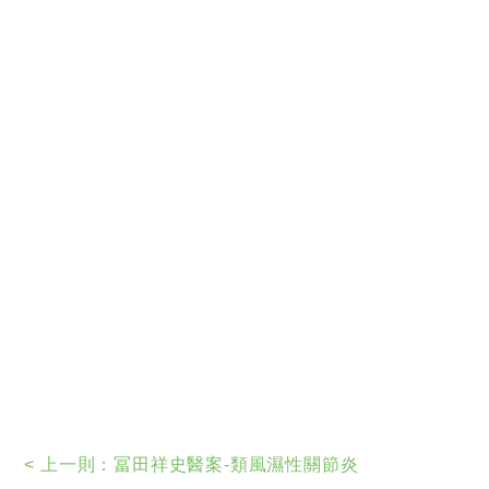
冨田祥史醫案-顏面神經麻痺
冨田祥史醫案-小腦萎縮症治療後
冨田祥史醫案-小腦萎縮症治療前
冨田祥史醫案-多重系統退化症治療後
冨田祥史醫案-類風濕性關節炎治療後
冨田祥史醫案-類風濕性關節炎
冨田祥史醫案-帕金森氏症
冨田祥史醫案-硬皮病
冨田祥史醫案-多重系統退化
< 上一則：
冨田祥史醫案-類風濕性關節炎
冨田祥史醫案-中風後遺症