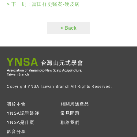
> 下一則：
冨田祥史醫案-硬皮病
20180101 日本特別節目採訪YNSA創辦人山元老
師影片-2
< Back
冨田祥史醫案-帕金森氏症
冨田祥史針灸師治療中風後遺症
宮崎縣元氣之力節目介紹山元老師
20180101 日本特別節目採訪YNSA創辦人山元老
師影片-2
Copyright YNSA Taiwan Branch All Rights Reserved.
關於本會
相關周邊產品
20180101 日本特別節目採訪YNSA創辦人山元老
師影片-1
YNSA認證醫師
常見問題
YNSA是什麼
聯絡我們
YNSA課程活動照片
影音分享