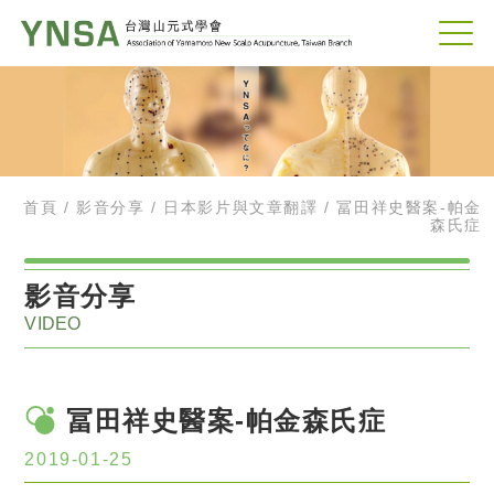
首頁
影音分享
日本影片與文章翻譯
冨田祥史醫案-帕金
森氏症
教學與演說影片
影音分享
VIDEO
日本影片與文章翻譯
新聞連載-山元式療法(YNSA)是什麼呢??(2)
冨田祥史醫案-帕金森氏症
新聞連載-山元式療法(YNSA)是什麼呢??(1)
2019-01-25
冨田祥史醫案-椎管狹窄治療後