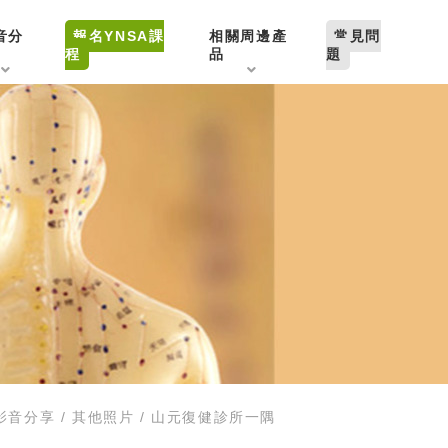
音分
報名YNSA課
相關周邊產
常見問
程
品
題
影音分享
其他照片
山元復健診所一隅