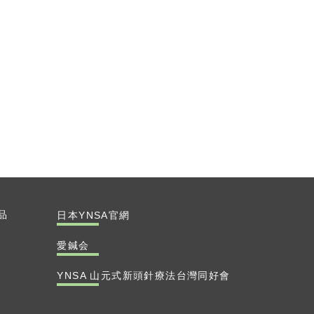
品
日本YNSA官網
愛鍼会
YNSA 山元式新頭針療法台灣同好會